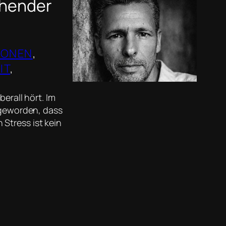
ichender
IONEN
, 
IT
, 
berall hört. Im
l geworden, dass
Stress ist kein