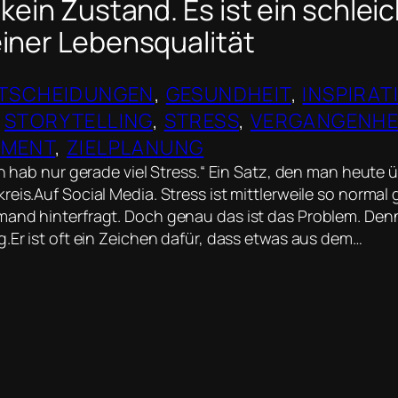
 kein Zustand. Es ist ein schle
einer Lebensqualität
TSCHEIDUNGEN
, 
GESUNDHEIT
, 
INSPIRAT
 
STORYTELLING
, 
STRESS
, 
VERGANGENHE
EMENT
, 
ZIELPLANUNG
ch hab nur gerade viel Stress.“ Ein Satz, den man heute ü
reis.Auf Social Media. Stress ist mittlerweile so norma
and hinterfragt. Doch genau das ist das Problem. Denn 
g.Er ist oft ein Zeichen dafür, dass etwas aus dem…