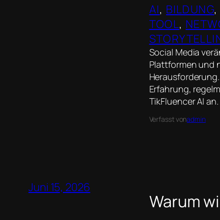
AI
, 
BILDUNG
,
TOOL
, 
NETW
STORYTELLI
Social Media verä
Plattformen und n
Herausforderung.
Erfahrung, regel
TikFluencer AI an.
Verfasst von
admin
Juni 15, 2026
Warum wi