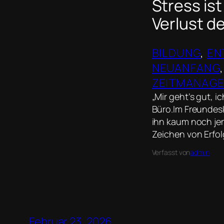
Stress ist
Verlust d
BILDUNG
, 
EN
NEUANFANG
,
ZEITMANAG
„Mir geht’s gut, i
Büro.Im Freundesk
ihn kaum noch jem
Zeichen von Erfol
Verfasst von
admin
Februar 23, 2026