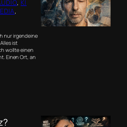
AUDIO
, 
KI
EDIA
, 
, 
ch nur irgendeine
lles ist
ch wollte einen
t. Einen Ort, an
z?