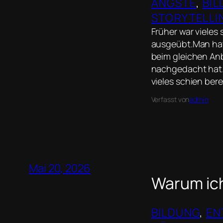
ÄNGSTE
, 
BI
STORYTELLI
Früher war vieles 
ausgeübt.Man hatt
beim gleichen An
nachgedacht hat.
vieles schien ber
Verfasst von
admin
Mai 20, 2026
Warum ich
BILDUNG
, 
EN