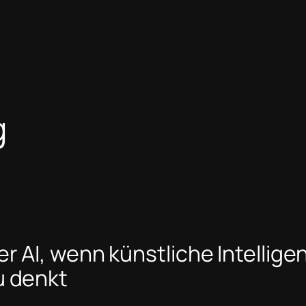
g
r AI, wenn künstliche Intellige
u denkt