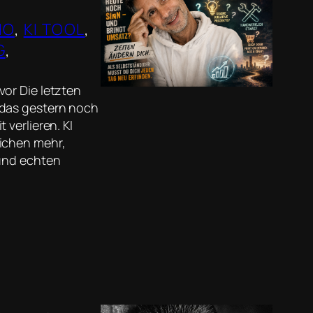
IO
, 
KI TOOL
, 
G
, 
or Die letzten
 das gestern noch
verlieren. KI
eichen mehr,
 und echten