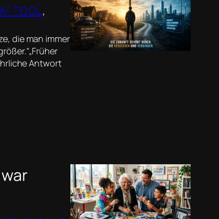
KI TOOL
, 
tze, die man immer
größer.“„Früher
ehrliche Antwort
s war