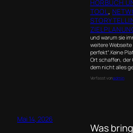
HÖRBUCH U
TOOL
, 
NETW
STORYTELLI
ZIELPLANUN
und warum sie imm
weitere Webseite e
perfekt“.Keine Pla
Ort schaffen, der 
dem nicht alles g
Verfasst von
admin
Mai 14, 2026
Was bring