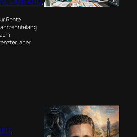
NEUANFANG
, 
zur Rente
 jahrzehntelang
kaum
enzter, aber
EIT
, 