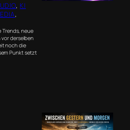
AUDIO
, 
KI
EDIA
, 
ue Trends, neue
 vor derselben
it noch die
sem Punkt setzt