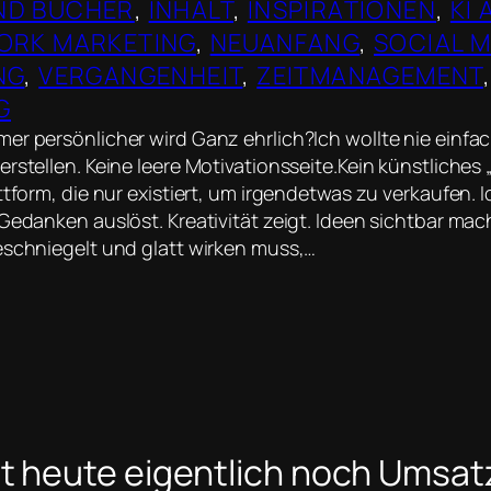
ND BÜCHER
, 
INHALT
, 
INSPIRATIONEN
, 
KI 
ORK MARKETING
, 
NEUANFANG
, 
SOCIAL M
NG
, 
VERGANGENHEIT
, 
ZEITMANAGEMENT
G
er persönlicher wird Ganz ehrlich?Ich wollte nie einfa
rstellen. Keine leere Motivationsseite.Kein künstliches „A
ttform, die nur existiert, um irgendetwas zu verkaufen. I
Gedanken auslöst. Kreativität zeigt. Ideen sichtbar mach
eschniegelt und glatt wirken muss,…
t heute eigentlich noch Umsat