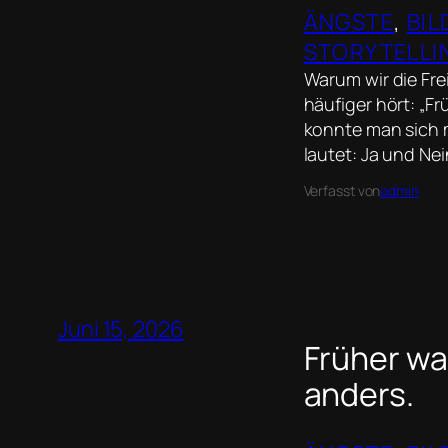
ÄNGSTE
, 
BI
STORYTELLI
Warum wir die Fre
häufiger hört: „F
konnte man sich me
lautet: Ja und Nei
Verfasst von
admin
Juni 15, 2026
Früher war
anders.