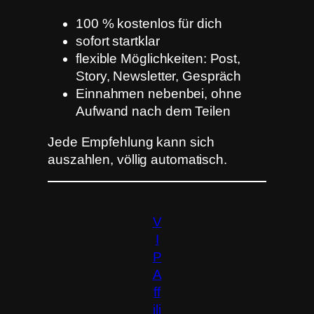
100 % kostenlos für dich
sofort startklar
flexible Möglichkeiten: Post,
Story, Newsletter, Gespräch
Einnahmen nebenbei, ohne
Aufwand nach dem Teilen
Jede Empfehlung kann sich
auszahlen, völlig automatisch.
V
I
P
A
ff
ili