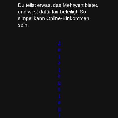
Du teilst etwas, das Mehrwert bietet,
und wirst dafür fair beteiligt. So
simpel kann Online-Einkommen
sein.
J
e
t
z
t
k
o
s
t
e
n
l