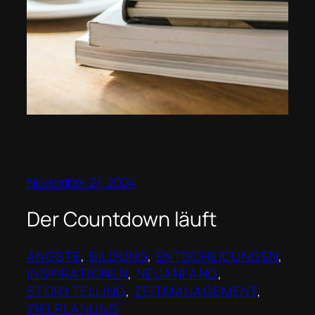
November 21, 2024
Der Countdown läuft
ÄNGSTE
, 
BILDUNG
, 
ENTSCHEIDUNGEN
, 
INSPIRATIONEN
, 
NEUANFANG
, 
STORYTELLING
, 
ZEITMANAGEMENT
, 
ZIELPLANUNG