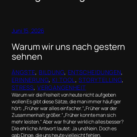
Juni 15, 2026
Warum wir uns nach gestern
sehnen
ÄNGSTE
, 
BILDUNG
, 
ENTSCHEIDUNGEN
, 
ERINNERUNG
, 
KI TOOL
, 
STORYTELLING
, 
STRESS
, 
VERGANGENHEIT
Warum wir die Freiheit von heute nicht aufgeben
wollen Es gibt diese Sätze, die man immer häufiger
hört: „Früher war alles einfacher.“„Früher war der
Zusammenhalt größer.“„Früher konnte man sich
mehr leisten.“ Aber war früher wirklich alles besser?
Die ehrliche Antwort lautet: Ja und Nein. Doch es
gab Dinge, die uns heute vielleicht fehlen.