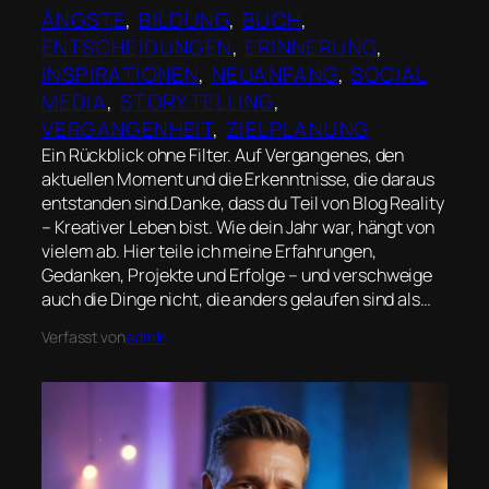
ÄNGSTE
, 
BILDUNG
, 
BUCH
, 
ENTSCHEIDUNGEN
, 
ERINNERUNG
, 
INSPIRATIONEN
, 
NEUANFANG
, 
SOCIAL
MEDIA
, 
STORYTELLING
, 
VERGANGENHEIT
, 
ZIELPLANUNG
Ein Rückblick ohne Filter. Auf Vergangenes, den
aktuellen Moment und die Erkenntnisse, die daraus
entstanden sind.Danke, dass du Teil von Blog Reality
– Kreativer Leben bist. Wie dein Jahr war, hängt von
vielem ab. Hier teile ich meine Erfahrungen,
Gedanken, Projekte und Erfolge – und verschweige
auch die Dinge nicht, die anders gelaufen sind als…
Verfasst von
admin