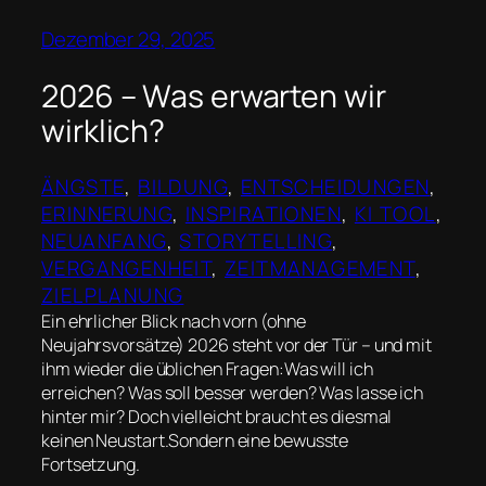
Dezember 29, 2025
2026 – Was erwarten wir
wirklich?
ÄNGSTE
, 
BILDUNG
, 
ENTSCHEIDUNGEN
, 
ERINNERUNG
, 
INSPIRATIONEN
, 
KI TOOL
, 
NEUANFANG
, 
STORYTELLING
, 
VERGANGENHEIT
, 
ZEITMANAGEMENT
, 
ZIELPLANUNG
Ein ehrlicher Blick nach vorn (ohne
Neujahrsvorsätze) 2026 steht vor der Tür – und mit
ihm wieder die üblichen Fragen:Was will ich
erreichen? Was soll besser werden? Was lasse ich
hinter mir? Doch vielleicht braucht es diesmal
keinen Neustart.Sondern eine bewusste
Fortsetzung.