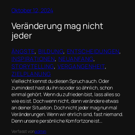
Oktober 12, 2024
Veränderung mag nicht
jeder
ÄNGSTE
, 
BILDUNG
, 
ENTSCHEIDUNGEN
, 
INSPIRATIONEN
, 
NEUANFANG
, 
STORYTELLING
, 
VERGANGENHEIT
, 
ZIELPLANUNG
Vielleicht kennst du diesen Spruch auch. Oder
zumindest hast du ihn so oder so ähnlich, schon
einmal gehört. Wenn du zufrieden bist, lass alles so
wie es ist. Doch wenn nicht, dann verändere etwas
an deiner Situation. Doch nicht jeder mag nun mal
Veränderungen. Wenn wir ehrlich sind, fast niemand.
Denn unsere persönliche Komfortzone ist…
Verfasst von
admin