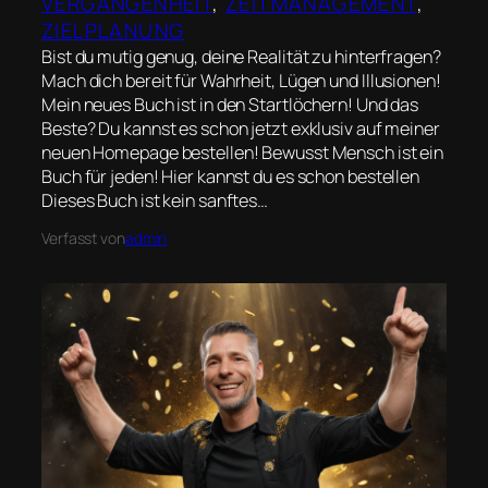
VERGANGENHEIT
, 
ZEITMANAGEMENT
, 
ZIELPLANUNG
Bist du mutig genug, deine Realität zu hinterfragen?
Mach dich bereit für Wahrheit, Lügen und Illusionen!
Mein neues Buch ist in den Startlöchern! Und das
Beste? Du kannst es schon jetzt exklusiv auf meiner
neuen Homepage bestellen! Bewusst Mensch ist ein
Buch für jeden! Hier kannst du es schon bestellen
Dieses Buch ist kein sanftes…
Verfasst von
admin