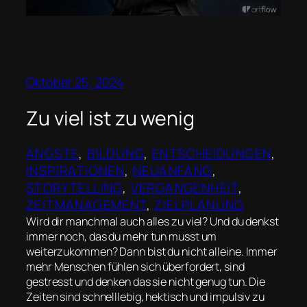
Oktober 25, 2024
Zu viel ist zu wenig
ÄNGSTE
, 
BILDUNG
, 
ENTSCHEIDUNGEN
, 
INSPIRATIONEN
, 
NEUANFANG
, 
STORYTELLING
, 
VERGANGENHEIT
, 
ZEITMANAGEMENT
, 
ZIELPLANUNG
Wird dir manchmal auch alles zu viel? Und du denkst
immer noch, das du mehr tun musst um
weiterzukommen? Dann bist du nicht alleine. Immer
mehr Menschen fühlen sich überfordert, sind
gestresst und denken das sie nicht genug tun. Die
Zeiten sind schnelllebig, hektisch und impulsiv zu