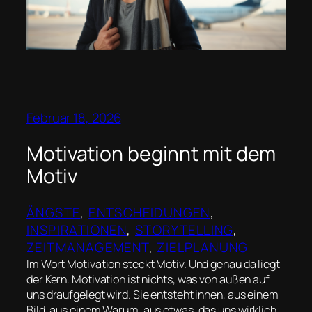
Februar 18, 2026
Motivation beginnt mit dem
Motiv
ÄNGSTE
, 
ENTSCHEIDUNGEN
, 
INSPIRATIONEN
, 
STORYTELLING
, 
ZEITMANAGEMENT
, 
ZIELPLANUNG
Im Wort Motivation steckt Motiv. Und genau da liegt
der Kern. Motivation ist nichts, was von außen auf
uns draufgelegt wird. Sie entsteht innen, aus einem
Bild, aus einem Warum, aus etwas, das uns wirklich