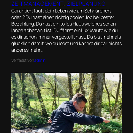
ZEITMANAGEMENT
, 
ZIELPLANUNG
Garantiert läuft dein Leben wie am Schnürchen,
oder!? Du hast einen richtig coolen Job bei bester
Bezahlung. Du hast ein tolles Haus welches schon
lange abbezahlt ist. Du fährst ein Luxusauto wie du
es dir schon immer vorgestellt hast. Du bist mehr als
glücklich damit, wo du lebst und kannst dir gar nichts
anderes mehr…
Verfasst von
admin