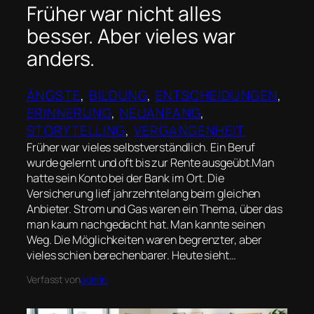
Früher war nicht alles
besser. Aber vieles war
anders.
ÄNGSTE
, 
BILDUNG
, 
ENTSCHEIDUNGEN
, 
ERINNERUNG
, 
NEUANFANG
, 
STORYTELLING
, 
VERGANGENHEIT
Früher war vieles selbstverständlich. Ein Beruf
wurde gelernt und oft bis zur Rente ausgeübt.Man
hatte sein Konto bei der Bank im Ort. Die
Versicherung lief jahrzehntelang beim gleichen
Anbieter. Strom und Gas waren ein Thema, über das
man kaum nachgedacht hat. Man kannte seinen
Weg. Die Möglichkeiten waren begrenzter, aber
vieles schien berechenbarer. Heute sieht…
Verfasst von
admin