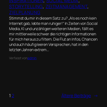
INSPIRATIONEN
, 
SOCIAL MEDIA
, 
STORYTELLING
, 
ZEITMANAGEMENT
, 
ZIELPLANUNG
Stimmst du mir in diesem Satz zu? „Als es noch kein
Internet gab, lebte man ruhiger!“ In Zeiten von Social
Media, KI und unzähligen weiteren Medien, fällt es
mir mittlerweile schwer die richtigen Informationen
für mich heraus zu filtern. Die Flut an Infos, Chancen
und auch häufig leeren Versprechen, hat in den
letzten Jahren extrem…
Verfasst von
admin
1
2
Ältere Beiträge
→