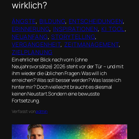
wirklich?
ÄNGSTE
, 
BILDUNG
, 
ENTSCHEIDUNGEN
, 
ERINNERUNG
, 
INSPIRATIONEN
, 
KI TOOL
, 
NEUANFANG
, 
STORYTELLING
, 
VERGANGENHEIT
, 
ZEITMANAGEMENT
, 
ZIELPLANUNG
Ein ehrlicher Blick nach vorn (ohne
Neujahrsvorsätze) 2026 steht vor der Tür – und mit
ihm wieder die üblichen Fragen:Was will ich
erreichen? Was soll besser werden? Was lasse ich
hinter mir? Doch vielleicht braucht es diesmal
keinen Neustart.Sondern eine bewusste
Fortsetzung.
Verfasst von
admin