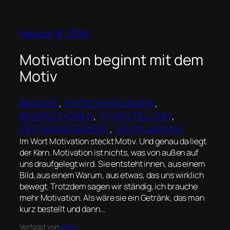
Februar 18, 2026
Motivation beginnt mit dem
Motiv
ÄNGSTE
, 
ENTSCHEIDUNGEN
, 
INSPIRATIONEN
, 
STORYTELLING
, 
ZEITMANAGEMENT
, 
ZIELPLANUNG
Im Wort Motivation steckt Motiv. Und genau da liegt
der Kern. Motivation ist nichts, was von außen auf
uns draufgelegt wird. Sie entsteht innen, aus einem
Bild, aus einem Warum, aus etwas, das uns wirklich
bewegt. Trotzdem sagen wir ständig, ich brauche
mehr Motivation. Als wäre sie ein Getränk, das man
kurz bestellt und dann…
Verfasst von
admin