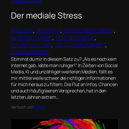
Juni 14, 2024
Der mediale Stress
ÄNGSTE
, 
BILDUNG
, 
ENTSCHEIDUNGEN
, 
INSPIRATIONEN
, 
SOCIAL MEDIA
, 
STORYTELLING
, 
ZEITMANAGEMENT
, 
ZIELPLANUNG
Stimmst du mir in diesem Satz zu? „Als es noch kein
Internet gab, lebte man ruhiger!“ In Zeiten von Social
Media, KI und unzähligen weiteren Medien, fällt es
mir mittlerweile schwer die richtigen Informationen
für mich heraus zu filtern. Die Flut an Infos, Chancen
und auch häufig leeren Versprechen, hat in den
letzten Jahren extrem…
Verfasst von
admin