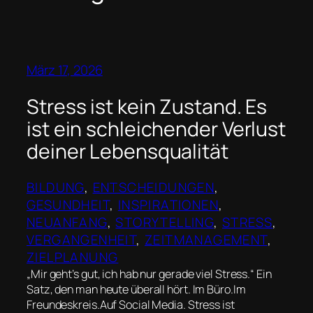
März 17, 2026
Stress ist kein Zustand. Es
ist ein schleichender Verlust
deiner Lebensqualität
BILDUNG
, 
ENTSCHEIDUNGEN
, 
GESUNDHEIT
, 
INSPIRATIONEN
, 
NEUANFANG
, 
STORYTELLING
, 
STRESS
, 
VERGANGENHEIT
, 
ZEITMANAGEMENT
, 
ZIELPLANUNG
„Mir geht’s gut, ich hab nur gerade viel Stress.“ Ein
Satz, den man heute überall hört. Im Büro.Im
Freundeskreis.Auf Social Media. Stress ist