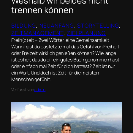
Weshalb wir beides nicht
trennen können
BILDUNG
, 
NEUANFANG
, 
STORYTELLING
, 
ZEITMANAGEMENT
, 
ZIELPLANUNG
Freih(z)eit – Zwei Wörter, eine Gemeinsamkeit
Wann hast du das letzte mal das Gefühl von Freiheit
oder Freizeit wirklich genießen können? Wie lange
ist es her, das du dir ein gutes Buch genommen hast
oder einfach mal Zeit für dich hattest? Zeit ist nur
ein Wort. Und doch ist Zeit für die meisten
Menschen gefühlt…
Verfasst von
admin