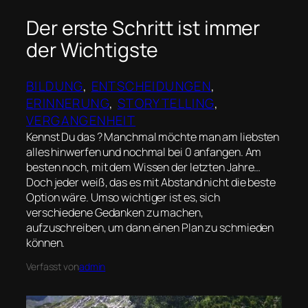
Der erste Schritt ist immer
der Wichtigste
BILDUNG
, 
ENTSCHEIDUNGEN
, 
ERINNERUNG
, 
STORYTELLING
, 
VERGANGENHEIT
Kennst Du das ? Manchmal möchte man am liebsten
alles hinwerfen und nochmal bei 0 anfangen. Am
besten noch, mit dem Wissen der letzten Jahre…
Doch jeder weiß, das es mit Abstand nicht die beste
Option wäre. Umso wichtiger ist es, sich
verschiedene Gedanken zu machen,
aufzuschreiben, um dann einen Plan zu schmieden
können.
Verfasst von
admin