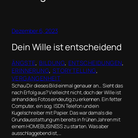
Dezember 6, 2023
Dein Wille ist entscheidend
ÄNGSTE
, 
BILDUNG
, 
ENTSCHEIDUNGEN
, 
ERINNERUNG
, 
STORYTELLING
, 
VERGANGENHEIT
Schau Dir dieses Bild einmal genauer an… Sieht das
nach Erfolg aus? Vielleicht nicht, doch der Wille ist
anhand des Fotos eindeutig zu erkennen. Ein fetter
Computer, ein sog. ISDN Telefon und ein
Kugelschreiber mit Papier. Das war damals die
Grundausstattung um bereits in frühen Jahren mit
einem HOMEBUSINESS zu starten. Was aber
ausschlaggebend ist,…