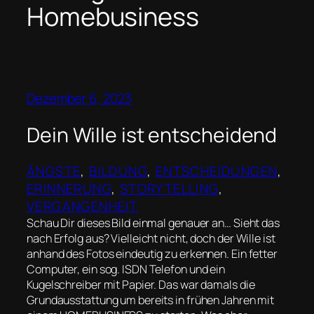
Homebusiness
Dezember 6, 2023
Dein Wille ist entscheidend
ÄNGSTE
, 
BILDUNG
, 
ENTSCHEIDUNGEN
, 
ERINNERUNG
, 
STORYTELLING
, 
VERGANGENHEIT
Schau Dir dieses Bild einmal genauer an… Sieht das
nach Erfolg aus? Vielleicht nicht, doch der Wille ist
anhand des Fotos eindeutig zu erkennen. Ein fetter
Computer, ein sog. ISDN Telefon und ein
Kugelschreiber mit Papier. Das war damals die
Grundausstattung um bereits in frühen Jahren mit