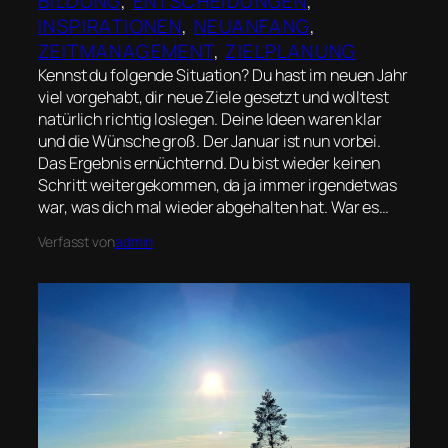
BILDUNG
, 
ENTSCHEIDUNGEN
, 
INSPIRATIONEN
, 
NEUANFANG
, 
ZEITMANAGEMENT
, 
ZIELPLANUNG
Kennst du folgende Situation? Du hast im neuen Jahr
viel vorgehabt, dir neue Ziele gesetzt und wolltest
natürlich richtig loslegen. Deine Ideen waren klar
und die Wünsche groß. Der Januar ist nun vorbei.
Das Ergebnis ernüchternd. Du bist wieder keinen
Schritt weitergekommen, da ja immer irgendetwas
war, was dich mal wieder abgehalten hat. War es…
Verfasst von
admin