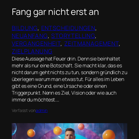
Fang gar nicht erst an
BILDUNG
, 
ENTSCHEIDUNGEN
, 
NEUANFANG
, 
STORYTELLING
, 
VERGANGENHEIT
, 
ZEITMANAGEMENT
, 
ZIELPLANUNG
Diese Aussage hat Feuer drin. Denn sie beinhaltet
mehr als nur eine Botschaft. Sie macht klar, das es
nicht darum geht nichts zu tun, sondern gründlich zu
überlegen warum man etwas tut. Für alles im Leben
gibt es eine Grund, eine Ursache oder einen
Triggerpunkt. Nenn es Ziel, Vision oder wie auch
immer du möchtest.…
Verfasst von
admin