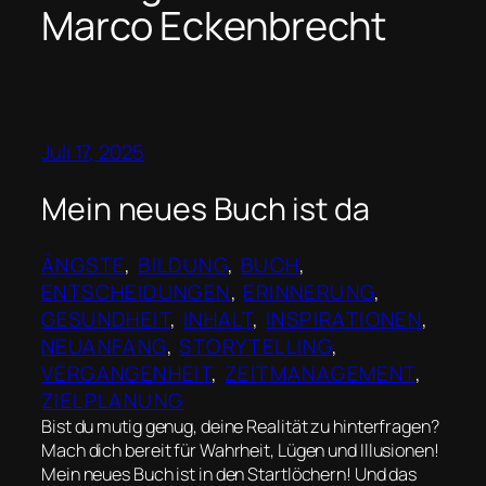
Marco Eckenbrecht
Juli 17, 2025
Mein neues Buch ist da
ÄNGSTE
, 
BILDUNG
, 
BUCH
, 
ENTSCHEIDUNGEN
, 
ERINNERUNG
, 
GESUNDHEIT
, 
INHALT
, 
INSPIRATIONEN
, 
NEUANFANG
, 
STORYTELLING
, 
VERGANGENHEIT
, 
ZEITMANAGEMENT
, 
ZIELPLANUNG
Bist du mutig genug, deine Realität zu hinterfragen?
Mach dich bereit für Wahrheit, Lügen und Illusionen!
Mein neues Buch ist in den Startlöchern! Und das