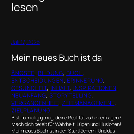
lesen
Juli 17, 2025
Mein neues Buch ist da
ÄNGSTE
, 
BILDUNG
, 
BUCH
, 
ENTSCHEIDUNGEN
, 
ERINNERUNG
, 
GESUNDHEIT
, 
INHALT
, 
INSPIRATIONEN
, 
NEUANFANG
, 
STORYTELLING
, 
VERGANGENHEIT
, 
ZEITMANAGEMENT
, 
ZIELPLANUNG
Bist du mutig genug, deine Realität zu hinterfragen?
Mach dich bereit für Wahrheit, Lügen und Illusionen!
Mein neues Buch ist in den Startlöchern! Und das