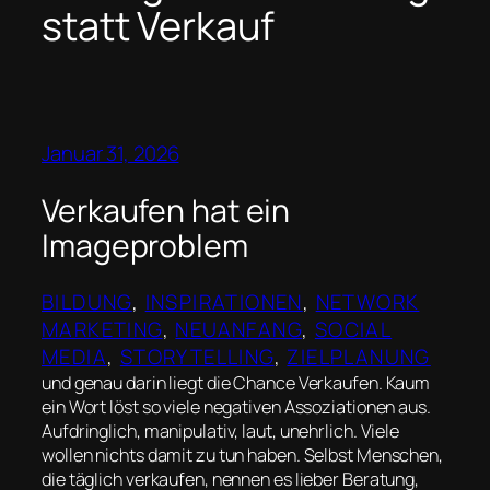
statt Verkauf
Januar 31, 2026
Verkaufen hat ein
Imageproblem
BILDUNG
, 
INSPIRATIONEN
, 
NETWORK
MARKETING
, 
NEUANFANG
, 
SOCIAL
MEDIA
, 
STORYTELLING
, 
ZIELPLANUNG
und genau darin liegt die Chance Verkaufen. Kaum
ein Wort löst so viele negativen Assoziationen aus.
Aufdringlich, manipulativ, laut, unehrlich. Viele
wollen nichts damit zu tun haben. Selbst Menschen,
die täglich verkaufen, nennen es lieber Beratung,