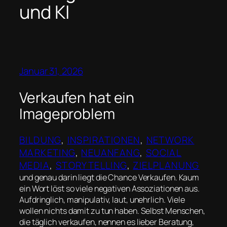
und KI
Januar 31, 2026
Verkaufen hat ein
Imageproblem
BILDUNG
, 
INSPIRATIONEN
, 
NETWORK
MARKETING
, 
NEUANFANG
, 
SOCIAL
MEDIA
, 
STORYTELLING
, 
ZIELPLANUNG
und genau darin liegt die Chance Verkaufen. Kaum
ein Wort löst so viele negativen Assoziationen aus.
Aufdringlich, manipulativ, laut, unehrlich. Viele
wollen nichts damit zu tun haben. Selbst Menschen,
die täglich verkaufen, nennen es lieber Beratung,