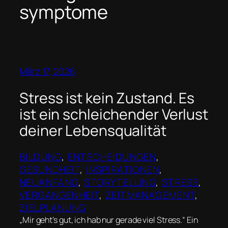
symptome
März 17, 2026
Stress ist kein Zustand. Es
ist ein schleichender Verlust
deiner Lebensqualität
BILDUNG
, 
ENTSCHEIDUNGEN
, 
GESUNDHEIT
, 
INSPIRATIONEN
, 
NEUANFANG
, 
STORYTELLING
, 
STRESS
, 
VERGANGENHEIT
, 
ZEITMANAGEMENT
, 
ZIELPLANUNG
„Mir geht’s gut, ich hab nur gerade viel Stress.“ Ein