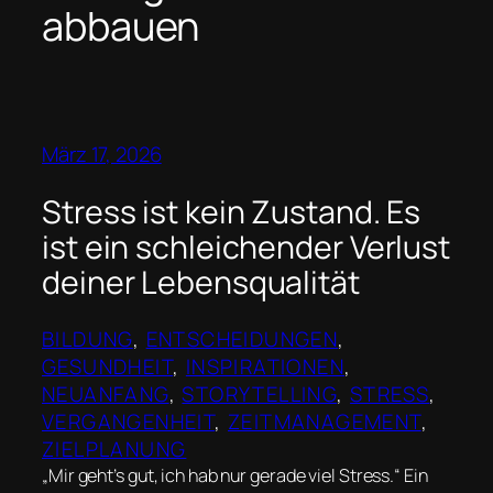
abbauen
März 17, 2026
Stress ist kein Zustand. Es
ist ein schleichender Verlust
deiner Lebensqualität
BILDUNG
, 
ENTSCHEIDUNGEN
, 
GESUNDHEIT
, 
INSPIRATIONEN
, 
NEUANFANG
, 
STORYTELLING
, 
STRESS
, 
VERGANGENHEIT
, 
ZEITMANAGEMENT
, 
ZIELPLANUNG
„Mir geht’s gut, ich hab nur gerade viel Stress.“ Ein