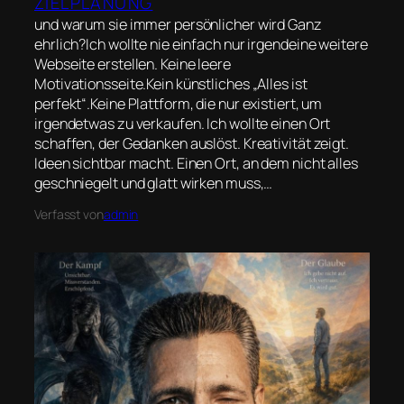
ZIELPLANUNG
und warum sie immer persönlicher wird Ganz
ehrlich?Ich wollte nie einfach nur irgendeine weitere
Webseite erstellen. Keine leere
Motivationsseite.Kein künstliches „Alles ist
perfekt“.Keine Plattform, die nur existiert, um
irgendetwas zu verkaufen. Ich wollte einen Ort
schaffen, der Gedanken auslöst. Kreativität zeigt.
Ideen sichtbar macht. Einen Ort, an dem nicht alles
geschniegelt und glatt wirken muss,…
Verfasst von
admin