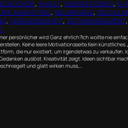
ND BÜCHER
, 
INHALT
, 
INSPIRATIONEN
, 
KI 
ORK MARKETING
, 
NEUANFANG
, 
SOCIAL M
NG
, 
VERGANGENHEIT
, 
ZEITMANAGEMENT
G
er persönlicher wird Ganz ehrlich?Ich wollte nie einfa
rstellen. Keine leere Motivationsseite.Kein künstliches „A
ttform, die nur existiert, um irgendetwas zu verkaufen. I
Gedanken auslöst. Kreativität zeigt. Ideen sichtbar mach
eschniegelt und glatt wirken muss,…