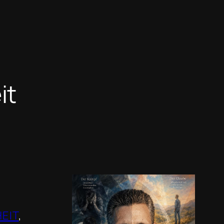
it
EIT
, 