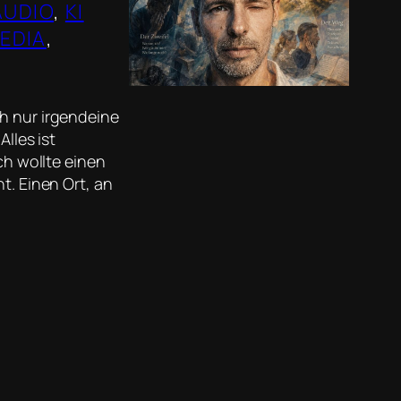
AUDIO
, 
KI
EDIA
, 
, 
ch nur irgendeine
lles ist
ch wollte einen
t. Einen Ort, an