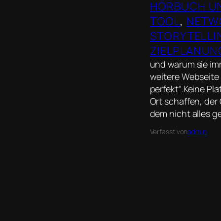
HÖRBUCH U
TOOL
, 
NETW
STORYTELLI
ZIELPLANUN
und warum sie imm
weitere Webseite e
perfekt“.Keine Pla
Ort schaffen, der 
dem nicht alles g
Verfasst von
admin