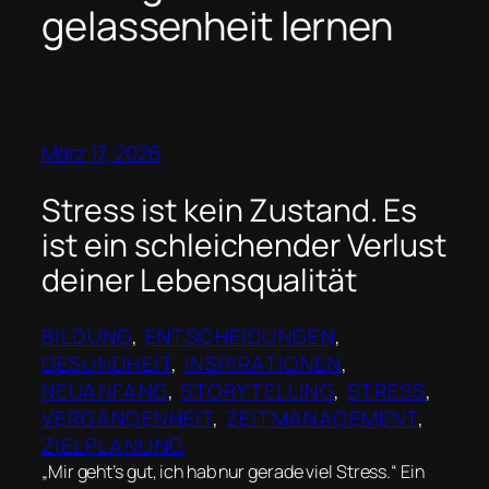
gelassenheit lernen
März 17, 2026
Stress ist kein Zustand. Es
ist ein schleichender Verlust
deiner Lebensqualität
BILDUNG
, 
ENTSCHEIDUNGEN
, 
GESUNDHEIT
, 
INSPIRATIONEN
, 
NEUANFANG
, 
STORYTELLING
, 
STRESS
, 
VERGANGENHEIT
, 
ZEITMANAGEMENT
, 
ZIELPLANUNG
„Mir geht’s gut, ich hab nur gerade viel Stress.“ Ein