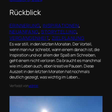
Rückblick
ERINNERUNG
, 
INSPIRATIONEN
, 
NEUANFANG
, 
STORYTELLING
, 
VERGANGENHEIT
, 
ZIELPLANUNG
Es war still, in den letzten Monaten. Der Vorteil,
wenn man nur schreibt, wann einem danach ist, die
Inspiration und vor allem der Spaß am Schreiben,
geht einem nicht verloren. Da braucht es manchmal
wie im Leben auch, eben kreative Pausen. Diese
Auszeit in den letzten Monaten hat nochmals
deutlich gezeigt, was wichtig im Leben…
Verfasst von
admin