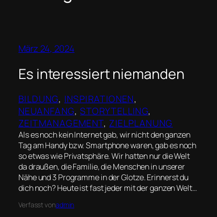
März 24, 2024
Es interessiert niemanden
BILDUNG
, 
INSPIRATIONEN
, 
NEUANFANG
, 
STORYTELLING
, 
ZEITMANAGEMENT
, 
ZIELPLANUNG
Als es noch kein Internet gab, wir nicht den ganzen
Tag am Handy bzw. Smartphone waren, gab es noch
so etwas wie Privatsphäre. Wir hatten nur die Welt
da draußen, die Familie, die Menschen in unserer
Nähe und 3 Programme in der Glotze. Erinnerst du
dich noch? Heute ist fast jeder mit der ganzen Welt…
Verfasst von
admin