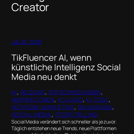
Creator
Juli 22, 2026
TikFluencer AI, wenn
künstliche Intelligenz Social
Media neu denkt
AI
, 
BILDUNG
, 
ENTSCHEIDUNGEN
, 
INSPIRATIONEN
, 
KI AUDIO
, 
KI TOOL
, 
NETWORK MARKETING
, 
NEUANFANG
, 
SOCIAL MEDIA
, 
STORYTELLING
Social Media verändert sich schneller als je zuvor.
Täglich entstehen neue Trends, neue Plattformen