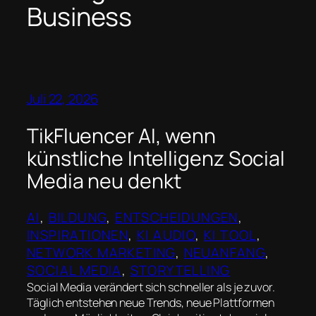
Business
Juli 22, 2026
TikFluencer AI, wenn
künstliche Intelligenz Social
Media neu denkt
AI
, 
BILDUNG
, 
ENTSCHEIDUNGEN
, 
INSPIRATIONEN
, 
KI AUDIO
, 
KI TOOL
, 
NETWORK MARKETING
, 
NEUANFANG
, 
SOCIAL MEDIA
, 
STORYTELLING
Social Media verändert sich schneller als je zuvor.
Täglich entstehen neue Trends, neue Plattformen