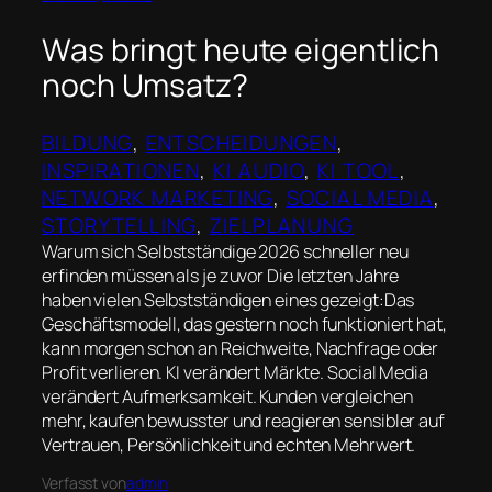
Was bringt heute eigentlich
noch Umsatz?
BILDUNG
, 
ENTSCHEIDUNGEN
, 
INSPIRATIONEN
, 
KI AUDIO
, 
KI TOOL
, 
NETWORK MARKETING
, 
SOCIAL MEDIA
, 
STORYTELLING
, 
ZIELPLANUNG
Warum sich Selbstständige 2026 schneller neu
erfinden müssen als je zuvor Die letzten Jahre
haben vielen Selbstständigen eines gezeigt:Das
Geschäftsmodell, das gestern noch funktioniert hat,
kann morgen schon an Reichweite, Nachfrage oder
Profit verlieren. KI verändert Märkte. Social Media
verändert Aufmerksamkeit. Kunden vergleichen
mehr, kaufen bewusster und reagieren sensibler auf
Vertrauen, Persönlichkeit und echten Mehrwert.
Verfasst von
admin