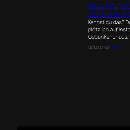
BILDUNG
, 
EN
ZIELPLANUN
Kennst du das? Du
plötzlich auf In
Gedankenchaos. W
Verfasst von
admin