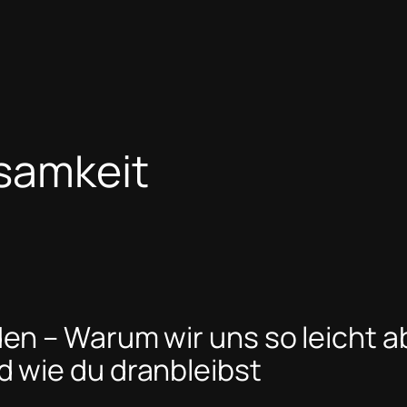
samkeit
den – Warum wir uns so leicht 
d wie du dranbleibst