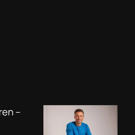
ren –