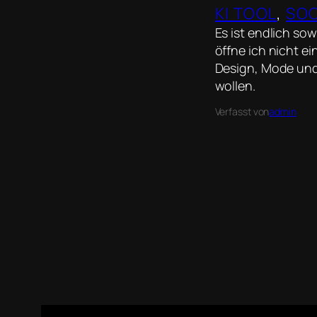
KI TOOL
, 
SOC
Es ist endlich sow
öffne ich nicht e
Design, Mode und 
wollen.
Verfasst von
admin