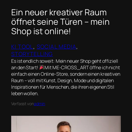
Ein neuer kreativer Raum
öffnet seine Türen – mein
Shop ist online!
KI TOOL
, 
SOCIAL MEDIA
, 
STORYTELLING
Es ist endlich soweit: Mein neuer Shop geht offiziell
an den Start!
Mit ME-CROSS_ART öffne ich nicht
einfach einen Online-Store, sondern einen kreativen
Raum – voll mit Kunst, Design, Mode und digitalen
Inspirationen für Menschen, die ihren eigenen Stil
leben wollen.
Verfasst von
admin